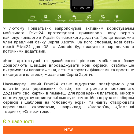
У лютому ПриватБанк запропонував активним користувачам
мобільного Privat24 протестувати принципово нову версію
найпопулярнішого в Україні банківського додатка. Про це повідомив
член правління банку Сергій Харітіч. За його словами, нові бета-
версії Privat24 для iOS та Android буде запущено паралельно з
поточними додатками.
«Нові архітектурні та дизайнерські рішення мобільного банку
дозволяють швидше впроваджувати нові сервіси, стабільніше
витримувати навантаження, легше керувати фінансами та простіше
виконувати платежі», – зазначив Сергій Харітіч.
Насамперед новий Privat24 стане відкритою платформою для
клієнтів усіх українських банків, які отримають можливість
додавати свої картки в гаманець для проведення платежів. Також у
новому додатку користувачі зможуть самостійно керувати набором
сервісів і шаблонів на головному екрані та навіть створювати
персональні екосистеми, наприклад, «Здоров’я», «Домашні
тварини», «Фітнес» тощо.
Є в наявності
NEW