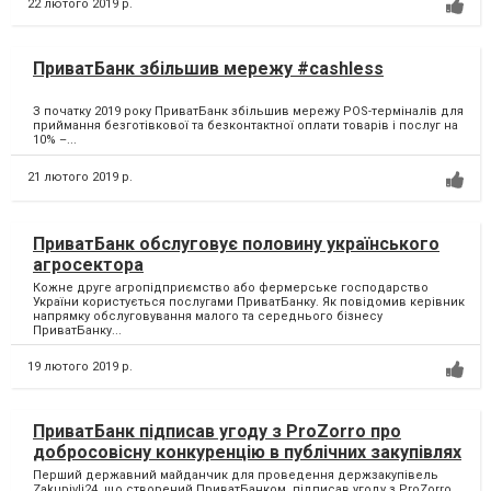
ПриватБанк збільшив мережу #cashless
З початку 2019 року ПриватБанк збільшив мережу POS-терміналів для
приймання безготівкової та безконтактної оплати товарів і послуг на
10% –...
21 лютого 2019 р.
ПриватБанк обслуговує половину українського
агросектора
Кожне друге агропідприємство або фермерське господарство
України користується послугами ПриватБанку. Як повідомив керівник
напрямку обслуговування малого та середнього бізнесу
ПриватБанку...
19 лютого 2019 р.
ПриватБанк підписав угоду з ProZorro про
добросовісну конкуренцію в публічних закупівлях
Перший державний майданчик для проведення держзакупівель
Zakupivli24, що створений ПриватБанком, підписав угоду з ProZorro