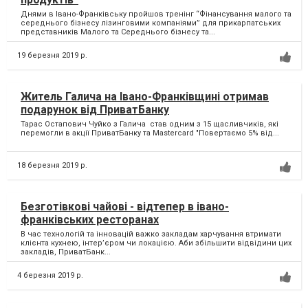
Днями в Івано-Франківську пройшов тренінг “Фінансування малого та
середнього бізнесу лізинговими компаніями” для прикарпатських
представників Малого та Середнього бізнесу та...
19 березня 2019 р.
Житель Галича на Івано-Франківщині отримав
подарунок від ПриватБанку
Тарас Остапович Чуйко з Галича став одним з 15 щасливчиків, які
перемогли в акції ПриватБанку та Mastercard "Повертаємо 5% від...
18 березня 2019 р.
Безготівкові чайові - відтепер в івано-
франківських ресторанах
В час технологій та інновацій важко закладам харчування втримати
клієнта кухнею, інтер’єром чи локацією. Аби збільшити відвідини цих
закладів, ПриватБанк...
4 березня 2019 р.