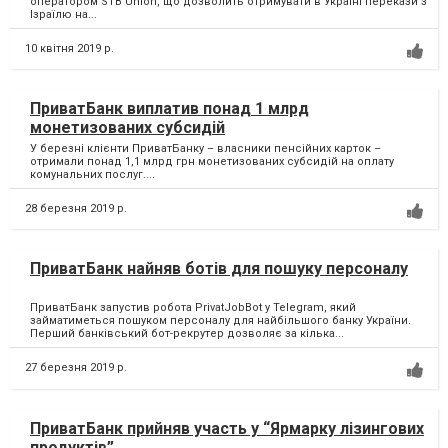
Ізраїлю на...
10 квітня 2019 р.
ПриватБанк виплатив понад 1 млрд
монетизованих субсидій
У березні клієнти ПриватБанку – власники пенсійних карток –
отримали понад 1,1 млрд грн монетизованих субсидій на оплату
комунальних послуг....
28 березня 2019 р.
ПриватБанк найняв ботів для пошуку персоналу
ПриватБанк запустив робота PrivatJobBot у Telegram, який
займатиметься пошуком персоналу для найбільшого банку України.
Перший банківський бот-рекрутер дозволяє за кілька...
27 березня 2019 р.
ПриватБанк прийняв участь у “Ярмарку лізингових
продуктів”