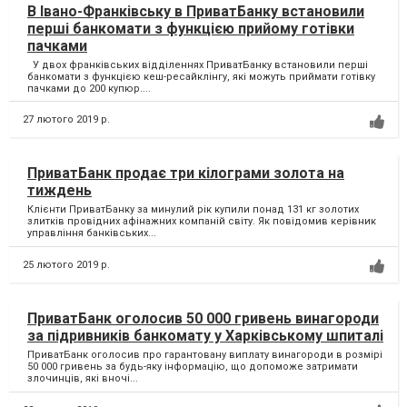
В Івано-Франківську в ПриватБанку встановили
перші банкомати з функцією прийому готівки
пачками
У двох франківських відділеннях ПриватБанку встановили перші
банкомати з функцією кеш-ресайклінгу, які можуть приймати готівку
пачками до 200 купюр....
27 лютого 2019 р.
ПриватБанк продає три кілограми золота на
тиждень
Клієнти ПриватБанку за минулий рік купили понад 131 кг золотих
злитків провідних афінажних компаній світу. Як повідомив керівник
управління банківських...
25 лютого 2019 р.
ПриватБанк оголосив 50 000 гривень винагороди
за підривників банкомату у Харківському шпиталі
ПриватБанк оголосив про гарантовану виплату винагороди в розмірі
50 000 гривень за будь-яку інформацію, що допоможе затримати
злочинців, які вночі...
22 лютого 2019 р.