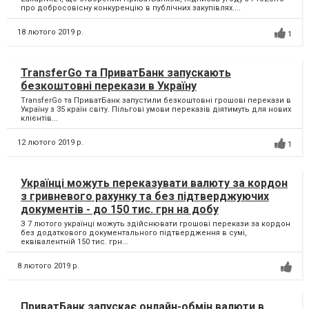
про добросовісну конкуренцію в публічних закупівлях....
18 лютого 2019 р.
1
TransferGo та ПриватБанк запускають
безкоштовні перекази в Україну
TransferGo та ПриватБанк запустили безкоштовні грошові перекази в
Україну з 35 країн світу. Пільгові умови переказів діятимуть для нових
клієнтів...
12 лютого 2019 р.
1
Українці можуть переказувати валюту за кордон
з гривневого рахунку та без підтверджуючих
документів - до 150 тис. грн на добу
З 7 лютого українці можуть здійснювати грошові перекази за кордон
без додаткового документального підтвердження в сумі,
еквівалентній 150 тис. грн...
8 лютого 2019 р.
ПриватБанк запускає онлайн-обмін валюти в