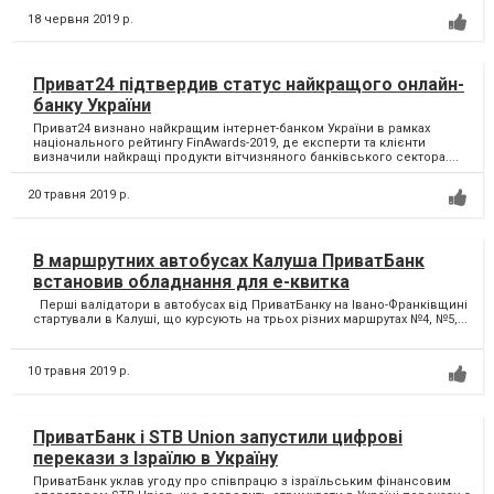
18 червня 2019 р.
Приват24 підтвердив статус найкращого онлайн-
банку України
Приват24 визнано найкращим інтернет-банком України в рамках
національного рейтингу FinAwards-2019, де експерти та клієнти
визначили найкращі продукти вітчизняного банківського сектора....
20 травня 2019 р.
В маршрутних автобусах Калуша ПриватБанк
встановив обладнання для е-квитка
Перші валідатори в автобусах від ПриватБанку на Івано-Франківщині
стартували в Калуші, що курсують на трьох різних маршрутах №4, №5,...
10 травня 2019 р.
ПриватБанк і STB Union запустили цифрові
перекази з Ізраїлю в Україну
ПриватБанк уклав угоду про співпрацю з ізраїльським фінансовим
оператором STB Union, що дозволить отримувати в Україні перекази з