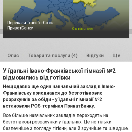
Перекази TransferGo віл
ПриватБанку
Є в наявності
Опис
Товари та послуги (4)
Відгуки
Ще
У їдальні Івано-Франківської гімназії №2
відмовились від готівки
Нещодавно ще один навчальний заклад в Івано-
Франківську приєднався до безготівкових
розрахунків за обіди - у їдальні гімназії №2
встановили POS-термінал ПриватБанку.
Все більше навчальних закладів переходять на
безготівкові розрахунки у їдальнях. Це не тільки
безпечніше з погляду гігієни, але й зручніше та швидше.