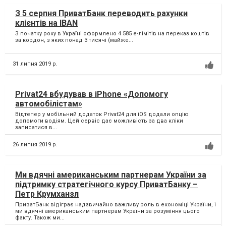
З 5 серпня ПриватБанк переводить рахунки
клієнтів на IBAN
З початку року в Україні оформлено 4 585 е-лімітів на переказ коштів
за кордон, з яких понад 3 тисячі (майже...
31 липня 2019 р.
Privat24 вбудував в iPhone «Допомогу
автомобілістам»
Відтепер у мобільний додаток Privat24 для iOS додали опцію
допомоги водіям. Цей сервіс дає можливість за два кліки
записатися в...
26 липня 2019 р.
Ми вдячні американським партнерам України за
підтримку стратегічного курсу ПриватБанку –
Петр Крумханзл
ПриватБанк відіграє надзвичайно важливу роль в економіці України, і
ми вдячні американським партнерам України за розуміння цього
факту. Також ми...