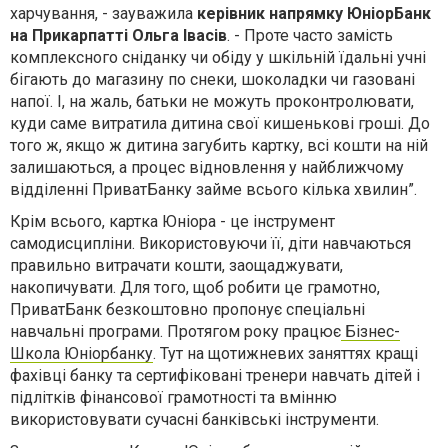
харчування, - зауважила
керівник напрямку ЮніорБанк
на Прикарпатті Ольга Івасів
. - Проте часто замість
комплексного сніданку чи обіду у шкільній їдальні учні
бігають до магазину по снеки, шоколадки чи газовані
напої. І, на жаль, батьки не можуть проконтролювати,
куди саме витратила дитина свої кишенькові гроші. До
того ж, якщо ж дитина загубить картку, всі кошти на ній
залишаються, а процес відновлення у найближчому
відділенні ПриватБанку займе всього кілька хвилин”.
Крім всього, картка Юніора - це інструмент
самодисципліни. Використовуючи її, діти навчаються
правильно витрачати кошти, заощаджувати,
накопичувати. Для того, щоб робити це грамотно,
ПриватБанк безкоштовно пропонує спеціальні
навчальні програми. Протягом року працює
Бізнес-
Школа Юніорбанку
. Тут на щотижневих заняттях кращі
фахівці банку та сертифіковані тренери навчать дітей і
підлітків фінансової грамотності та вмінню
використовувати сучасні банківські інструменти.
Зауважимо, що Картку Юніора батьки самостійно