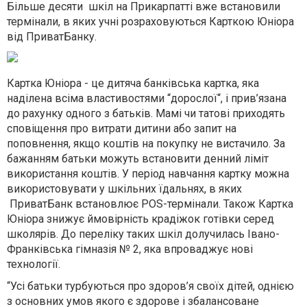
Більше десяти шкіл на Прикарпатті вже встановили
термінали, в яких учні розраховуються Карткою Юніора
від ПриватБанку.
Картка Юніора - це дитяча банківська картка, яка
наділена всіма властивостями “дорослої“, і прив’язана
до рахунку одного з батьків. Мамі чи татові приходять
сповіщення про витрати дитини або запит на
поповнення, якщо коштів на покупку не вистачило. За
бажанням батьки можуть встановити денний ліміт
використання коштів. У період навчання картку можна
використовувати у шкільних їдальнях, в яких
ПриватБанк встановлює POS-термінали. Також Картка
Юніора знижує ймовірність крадіжок готівки серед
школярів. До переліку таких шкіл долучилась Івано-
Франківська гімназія № 2, яка впроваджує нові
технології.
“Усі батьки турбуються про здоров’я своїх дітей, однією
з основних умов якого є здорове і збалансоване