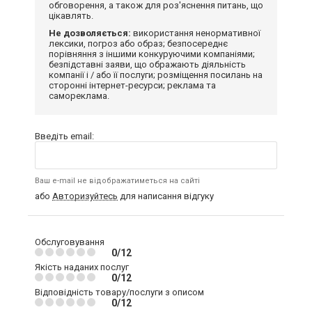
обговорення, а також для роз'яснення питань, що
цікавлять.
Не дозволяється:
використання ненормативної
лексики, погроз або образ; безпосереднє
порівняння з іншими конкуруючими компаніями;
безпідставні заяви, що ображають діяльність
компанії і / або її послуги; розміщення посилань на
сторонні інтернет-ресурси; реклама та
самореклама.
Введіть email:
Ваш e-mail не відображатиметься на сайті
або
Авторизуйтесь
для написання відгуку
Обслуговування
0/12
Якість наданих послуг
0/12
Відповідність товару/послуги з описом
0/12