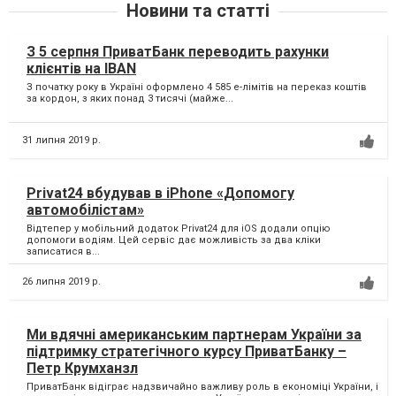
Новини та статті
З 5 серпня ПриватБанк переводить рахунки
клієнтів на IBAN
З початку року в Україні оформлено 4 585 е-лімітів на переказ коштів
за кордон, з яких понад 3 тисячі (майже...
31 липня 2019 р.
Privat24 вбудував в iPhone «Допомогу
автомобілістам»
Відтепер у мобільний додаток Privat24 для iOS додали опцію
допомоги водіям. Цей сервіс дає можливість за два кліки
записатися в...
26 липня 2019 р.
Ми вдячні американським партнерам України за
підтримку стратегічного курсу ПриватБанку –
Петр Крумханзл
ПриватБанк відіграє надзвичайно важливу роль в економіці України, і