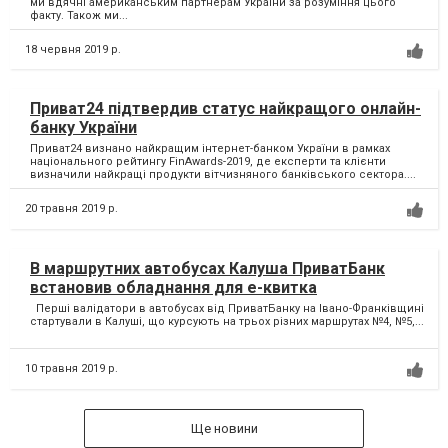
ми вдячні американським партнерам України за розуміння цього
факту. Також ми...
18 червня 2019 р.
Приват24 підтвердив статус найкращого онлайн-
банку України
Приват24 визнано найкращим інтернет-банком України в рамках
національного рейтингу FinAwards-2019, де експерти та клієнти
визначили найкращі продукти вітчизняного банківського сектора....
20 травня 2019 р.
В маршрутних автобусах Калуша ПриватБанк
встановив обладнання для е-квитка
Перші валідатори в автобусах від ПриватБанку на Івано-Франківщині
стартували в Калуші, що курсують на трьох різних маршрутах №4, №5,...
10 травня 2019 р.
Ще новини